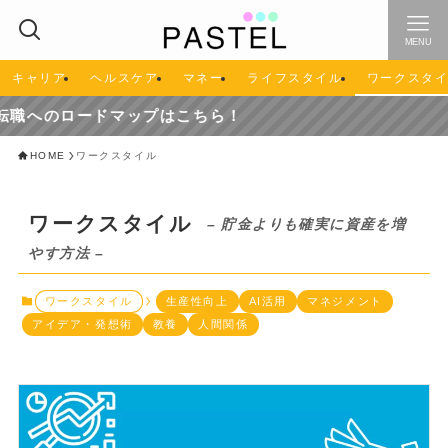
MENU
キャリア
ヘルスケア
マネー
ライフスタイル
ワークスタ
へのロードマップはこちら！
HOME
ワークスタイル
ワークスタイル
– 貯金よりも確実に資産を増
やす方法 –
ワークスタイル
生産性向上
AI活用
マネジメント
アイデア・発想術
教養
人間関係