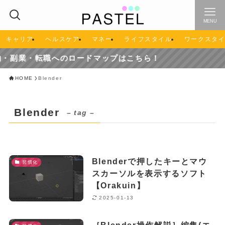
MENU
キャリア
ヘルスケア
マネー
ライフスタイル
ワークスタ
・副業・転職へのロードマップはこちら！
HOME
Blender
Blender
– tag –
Blenderで押したキーとマウ
習慣化
スカーソルを表示するソフト
【Orakuin】
2025-01-13
［Blender操作解説］編集(エ