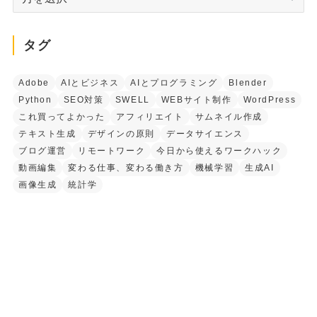
ー
カ
イ
タグ
ブ
Adobe
AIとビジネス
AIとプログラミング
Blender
Python
SEO対策
SWELL
WEBサイト制作
WordPress
これ買ってよかった
アフィリエイト
サムネイル作成
テキスト生成
デザインの原則
データサイエンス
ブログ運営
リモートワーク
今日から使えるワークハック
動画編集
変わる仕事、変わる働き方
機械学習
生成AI
画像生成
統計学