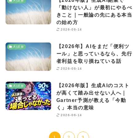
AI活用
「動けない人」が最初にやるべ
きこと｜一般論の先にある本当
の始め方
2026-06-14
【2026年】AIをまだ「便利ツ
AI活用
ール」と思っているなら、先行
者利益を取り損ねている話
2026-06-14
【2026年版】生成AIのコスト
AI活用
が高くて踏み出せない人へ｜
Gartner予測が教える「今動
く」本当の意味
2026-06-14
1
2
3