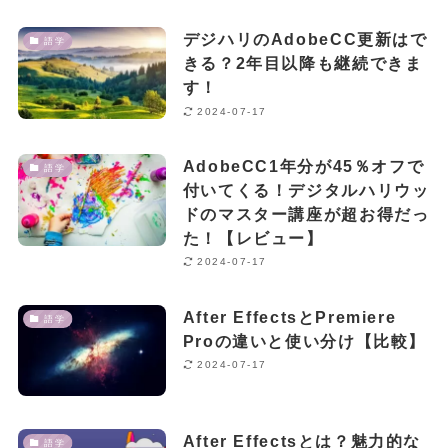
デジハリのAdobeCC更新はで
語学
きる？2年目以降も継続できま
す！
2024-07-17
AdobeCC1年分が45％オフで
語学
付いてくる！デジタルハリウッ
ドのマスター講座が超お得だっ
た！【レビュー】
2024-07-17
After EffectsとPremiere
語学
Proの違いと使い分け【比較】
2024-07-17
After Effectsとは？魅力的な
語学