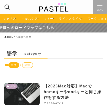
MENU
キャリア
ヘルスケア
マネー
ライフスタイル
ワークスタ
職へのロードマップはこちら！
HOME
学び
語学
語学
– category –
学び
語学
【2023Mac対応】Macで
語学
homeキーやendキーと同じ操
作をする方法
2024-07-17