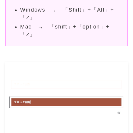
Windows → 「Shift」+「Alt」+
「Z」
Mac → 「shift」+「option」+
「Z」