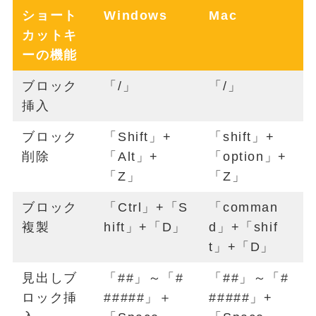
ショート
Windows
Mac
カットキ
ーの機能
ブロック
「/」
「/」
挿入
ブロック
「Shift」+
「shift」+
削除
「Alt」+
「option」+
「Z」
「Z」
ブロック
「Ctrl」+「S
「comman
複製
hift」+「D」
d」+「shif
t」+「D」
見出しブ
「##」～「#
「##」～「#
ロック挿
#####」＋
#####」+