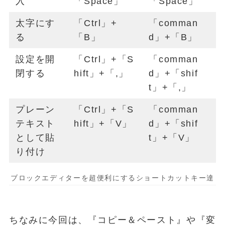
入
「Space」
「Space」
太字にす
「Ctrl」+
「comman
る
「B」
d」+「B」
設定を開
「Ctrl」+「S
「comman
閉する
hift」+「,」
d」+「shif
t」+「,」
プレーン
「Ctrl」+「S
「comman
テキスト
hift」+「V」
d」+「shif
として貼
t」+「V」
り付け
ブロックエディターを超便利にするショートカットキー達
ちなみに今回は、『コピー＆ペースト』や『変